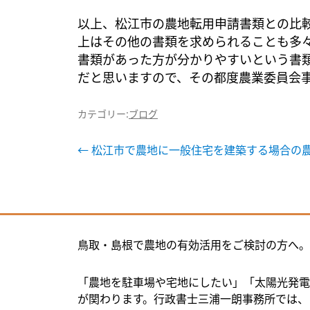
以上、松江市の農地転用申請書類との比
上はその他の書類を求められることも多
書類があった方が分かりやすいという書
だと思いますので、その都度農業委員会
カテゴリー:
ブログ
投
←
松江市で農地に一般住宅を建築する場合の
稿
ナ
ビ
鳥取・島根で農地の有効活用をご検討の方へ。
ゲ
ー
「農地を駐車場や宅地にしたい」「太陽光発電
が関わります。行政書士三浦一朗事務所では、
シ