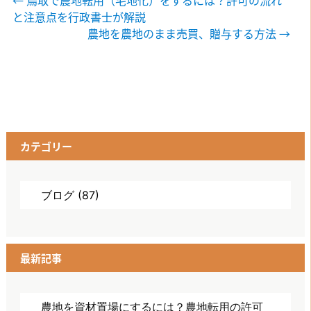
投
←
鳥取で農地転用（宅地化）をするには？許可の流れ
と注意点を行政書士が解説
稿
農地を農地のまま売買、贈与する方法
→
ナ
ビ
ゲ
ー
カテゴリー
シ
ョ
ブログ
(87)
ン
最新記事
農地を資材置場にするには？農地転用の許可